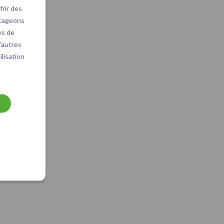
rir des
rtageons
es de
d'autres
ilisation