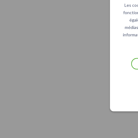
Les co
fonctio
égal
médias 
informat