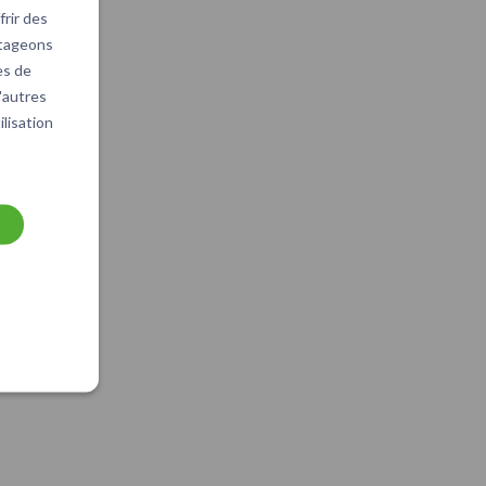
rir des
rtageons
es de
d'autres
ilisation