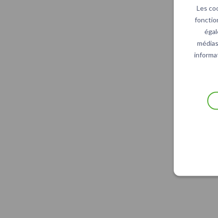
Les co
fonctio
égal
médias 
informat