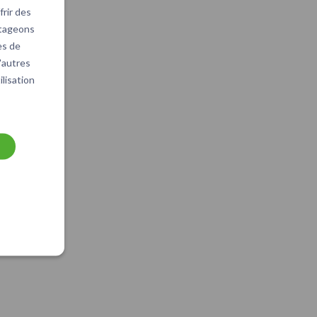
rir des
rtageons
es de
d'autres
ilisation