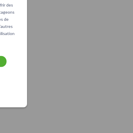
rir des
rtageons
es de
d'autres
ilisation