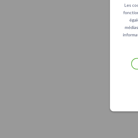
Les co
fonctio
égal
médias 
informat